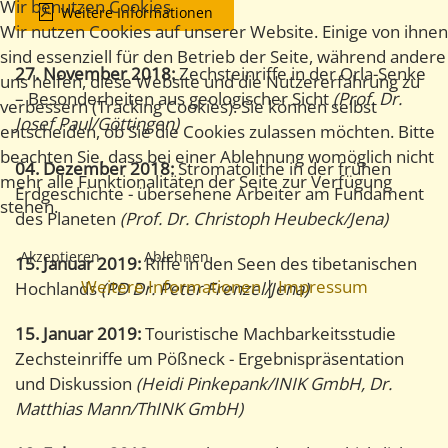
Wir benutzen Cookies
Weitere Informationen
Wir nutzen Cookies auf unserer Website. Einige von ihnen
sind essenziell für den Betrieb der Seite, während andere
27. November 2018:
Zechsteinriffe in der Orla-Senke
uns helfen, diese Website und die Nutzererfahrung zu
– Besonderheiten aus geologischer Sicht
(Prof. Dr.
verbessern (Tracking Cookies). Sie können selbst
Josef Paul/Göttingen)
entscheiden, ob Sie die Cookies zulassen möchten. Bitte
beachten Sie, dass bei einer Ablehnung womöglich nicht
04. Dezember 2018:
Stromatolithe in der frühen
mehr alle Funktionalitäten der Seite zur Verfügung
Erdgeschichte - übersehene Arbeiter am Fundament
stehen.
des Planeten
(Prof. Dr. Christoph Heubeck/Jena)
Akzeptieren
Ablehnen
15. Januar 2019:
Riffe in den Seen des tibetanischen
Weitere Informationen
|
Impressum
Hochlands
(PD Dr. Peter Frenzel/Jena)
15. Januar 2019:
Touristische Machbarkeitsstudie
Zechsteinriffe um Pößneck - Ergebnispräsentation
und Diskussion
(Heidi Pinkepank/INIK GmbH, Dr.
Matthias Mann/ThINK GmbH)