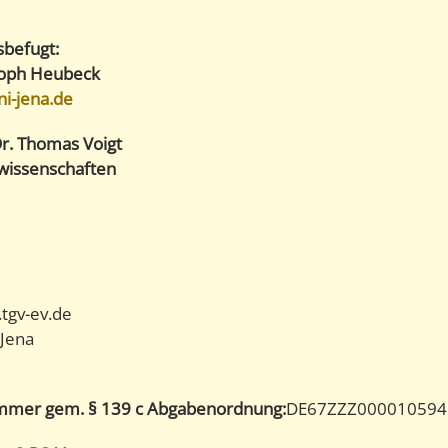
sbefugt:
stoph Heubeck
i-jena.de
 Dr. Thomas Voigt
owissenschaften
gv-ev.de
 Jena
nummer gem. § 139 c Abgabenordnung:
DE67ZZZ000010594