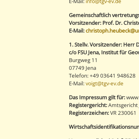
E-Mail:
info@tgv-ev.de
Gemeinschaftlich vertretung
Vorsitzender: Prof. Dr. Chri
E-Mail:
christoph.heubeck@un
1. Stellv. Vorsitzender: Herr
c/o FSU Jena, Institut für Ge
Burgweg 11
07749 Jena
Telefon: +49 03641 948628
E-Mail:
voigt@tgv-ev.de
Das Impressum gilt für:
www.t
Registergericht:
Amtsgericht
Registerzeichen:
VR 230061
Wirtschaftsidentifikations