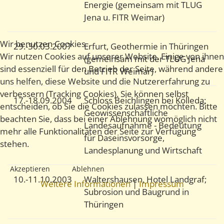
Energie (gemeinsam mit TLUG
Jena u. FITR Weimar)
Wir benutzen Cookies
29.-30.03.2007
Erfurt, Geothermie in Thüringen
Wir nutzen Cookies auf unserer Website. Einige von ihnen
(gemeinsam mit der TLUG Jena
sind essenziell für den Betrieb der Seite, während andere
und FITR Weimar)
uns helfen, diese Website und die Nutzererfahrung zu
verbessern (Tracking Cookies). Sie können selbst
17.-18.09.2004
Schloss Beichlingen bei Kölleda;
entscheiden, ob Sie die Cookies zulassen möchten. Bitte
Geowissenschaftliche
beachten Sie, dass bei einer Ablehnung womöglich nicht
Landesaufnahme - Bedeutung
mehr alle Funktionalitäten der Seite zur Verfügung
für Daseinsvorsorge,
stehen.
Landesplanung und Wirtschaft
Akzeptieren
Ablehnen
10.-11.10.2003
Waltershausen, Hotel Landgraf;
Weitere Informationen
|
Impressum
Subrosion und Baugrund in
Thüringen