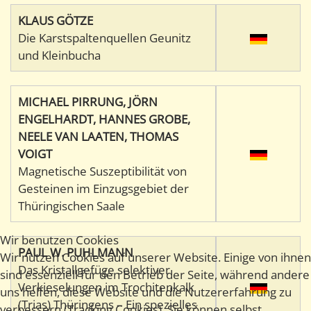
KLAUS GÖTZE
Die Karstspaltenquellen Geunitz
und Kleinbucha
MICHAEL PIRRUNG, JÖRN
ENGELHARDT, HANNES GROBE,
NEELE VAN LAATEN, THOMAS
VOIGT
Magnetische Suszeptibilität von
Gesteinen im Einzugsgebiet der
Thüringischen Saale
Wir benutzen Cookies
PAUL W. PUHLMANN
Wir nutzen Cookies auf unserer Website. Einige von ihnen
Das Kristallgefüge selektiver
sind essenziell für den Betrieb der Seite, während andere
Verkieselungen im Trochitenkalk
uns helfen, diese Website und die Nutzererfahrung zu
(Trias) Thüringens – Ein spezielles
verbessern (Tracking Cookies). Sie können selbst