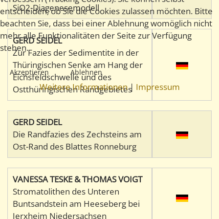
SiO2-Diagenesemodell
entscheiden, ob Sie die Cookies zulassen möchten. Bitte
beachten Sie, dass bei einer Ablehnung womöglich nicht
mehr alle Funktionalitäten der Seite zur Verfügung
GERD SEIDEL
stehen.
Zur Fazies der Sedimentite in der
Thüringischen Senke am Hang der
Akzeptieren
Ablehnen
Eichsfeldschwelle und des
Weitere Informationen
|
Impressum
Ostthüringischen Randgebietes
GERD SEIDEL
Die Randfazies des Zechsteins am
Ost-Rand des Blattes Ronneburg
VANESSA TESKE & THOMAS VOIGT
Stromatolithen des Unteren
Buntsandstein am Heeseberg bei
Jerxheim Niedersachsen