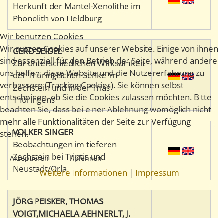
Herkunft der Mantel-Xenolithe im
Phonolith von Heldburg
Wir benutzen Cookies
Wir nutzen Cookies auf unserer Website. Einige von ihnen
GERD SEIDEL
sind essenziell für den Betrieb der Seite, während andere
Zur unterschiedlichen Wirksamkeit
uns helfen, diese Website und die Nutzererfahrung zu
der Thüringischen Senke im
verbessern (Tracking Cookies). Sie können selbst
Zechstein und in der Trias
entscheiden, ob Sie die Cookies zulassen möchten. Bitte
Thüringens
beachten Sie, dass bei einer Ablehnung womöglich nicht
mehr alle Funktionalitäten der Seite zur Verfügung
VOLKER SINGER
stehen.
Beobachtungen im tieferen
Zechstein bei Triptis und
Akzeptieren
Ablehnen
Neustadt/Orla
Weitere Informationen
|
Impressum
JÖRG PEISKER, THOMAS
VOIGT,MICHAELA AEHNERLT, J.